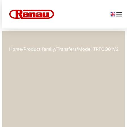
Home
/
Product family
/
Transfers
/
Model TRFCO01V2