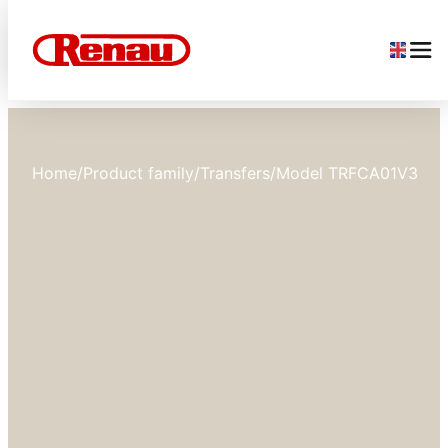
Home
/
Product family
/
Transfers
/
Model TRFCA01V3