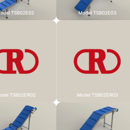
odel TSB02E02
Model TSB02E03
odel TSB02ER02
Model TSB02ER03