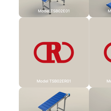
Model TSB02E01
M
Model TSB02ER01
M