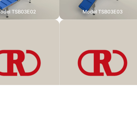
odel TSB03E02
Model TSB03E03
odel TSB03ER02
Model TSB03ER03