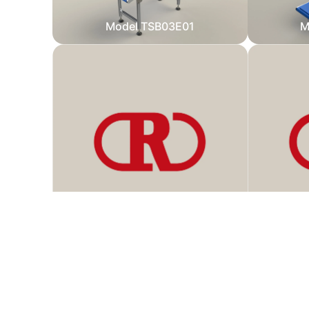
Model TSB03E01
M
Model TSB03ER01
M
Convoyeurs courbes