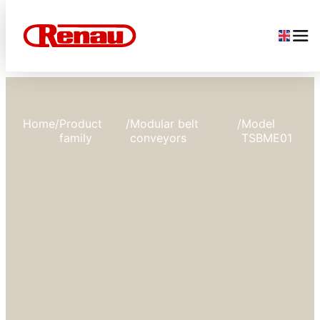
Home
/
Product
/
Modular belt
/
Model
family
conveyors
TSBME01