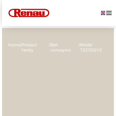
Home
/
Product
/
Belt
/
Model
family
conveyors
TSCO02V2